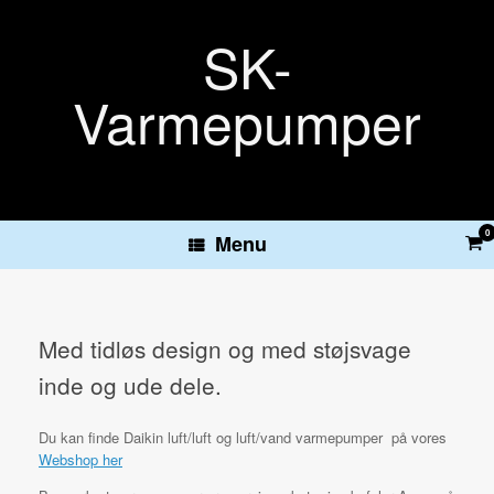
Gå
til
SK-
indhold
Varmepumper
0
Vie
Menu
sh
car
Med tidløs design og med støjsvage
inde og ude dele.
Du kan finde Daikin luft/luft og luft/vand varmepumper på vores
Webshop her