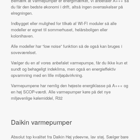
Bemærk at varmepumper er energimærket, vi anbefaler A+++ så
du får den bedste økonomi i drift, altså ingen overraskelser på
elregningen.
Indbygget eller mulighed for tilkøb af WI-FI moduler så alle
modeller er egnet til sommerhuset, helårsboligen eller
kolonihaven.
Alle modeller har “low noise” funktion så de også kan bruges i
soveværelset.
Vælger du en af vores anbefalet varmepumpe, får du ikke kun et
sundt og behageligt indeklima, men også en energieffektiv
opvarmning med en lille miljøpåvirkning.
Varmepumpene har nemlig den højeste energiklasse på A+++ og
en høj SCOP-værdi. Alle varmepumper køre på det nye
miljøvenlige kølemiddel, R32
Daikin varmepumper
Absolut top kvalitet fra Daikin Høj ydeevne, lav støj. Sælger bare