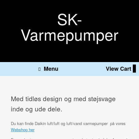
Gå
til
SK-
indhold
Varmepumper
View
Menu
View Cart
0
shopping
cart
Med tidløs design og med støjsvage
inde og ude dele.
Du kan finde Daikin luft/luft og luft/vand varmepumper på vores
Webshop her