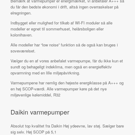
Bemærk at varmepumper er energimærket, vi anbefaler A+++ så
du får den bedste økonomi i drift, altså ingen overraskelser på
elregningen.
Indbygget eller mulighed for tilkøb af WI-FI moduler så alle
modeller er egnet til sommerhuset, helårsboligen eller
kolonihaven.
Alle modeller har “low noise” funktion så de også kan bruges i
soveværelset.
Vælger du en af vores anbefalet varmepumpe, får du ikke kun et
sundt og behageligt indeklima, men også en energieffektiv
opvarmning med en lille miljøpåvirkning.
Varmepumpene har nemlig den højeste energiklasse på A+++ og
en høj SCOP-værdi. Alle varmepumper køre på det nye
miljøvenlige kølemiddel, R32
Daikin varmepumper
Absolut top kvalitet fra Daikin Høj ydeevne, lav støj. Sælger bare
sig selv. Høj SCOP på 5,1