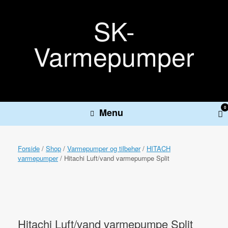
Gå
til
SK-
indhold
Varmepumper
0
Vi
Menu
sh
ca
Forside
/
Shop
/
Varmepumper og tilbehør
/
HITACH
varmepumper
/ Hitachi Luft/vand varmepumpe Split
Hitachi Luft/vand varmepumpe Split