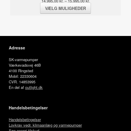
Prisinterval:
14.995,00
kr.
–
15.995,00
kr.
14.995,00 kr.
VÆLG MULIGHEDER
Dette
til
vare
15.995,00 kr.
har
flere
varianter.
Mulighederne
kan
vælges
Adresse
på
varesiden
SK-varmepumper
Værkevadsvej 46B
4100 Ringsted
Mobil: 22330604
CVR. 14853995
En del af
outlight.dk
Handelsbetingelser
Handelsbetingelser
Lovkrav vedr. klimaanlæg og varmepumper
Søg energi tilskud