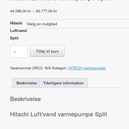
Prisinterval:
44.096,00
kr.
–
60.777,00
kr.
44.096,00 kr.
til
Hitachi
60.777,00 kr.
Luft/vand
Split
Hitachi
Tilføj til kurv
Luft/vand
varmepumpe
Split
Varenummer (SKU):
N/A
Kategori:
HITACH varmepumper
antal
Beskrivelse
Yderligere information
Beskrivelse
Hitachi Luft/vand varmepumpe Split