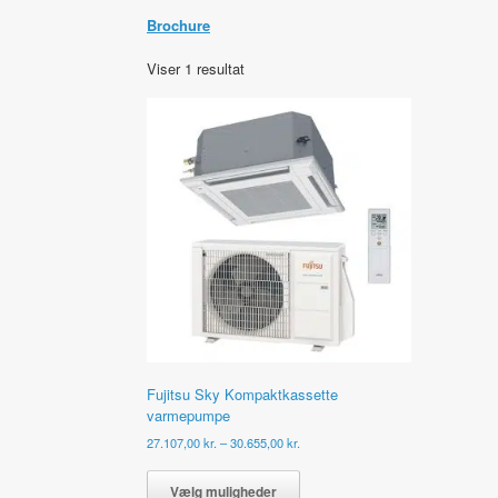
Brochure
Viser 1 resultat
Fujitsu Sky Kompaktkassette
varmepumpe
Prisinterval:
27.107,00
kr.
–
30.655,00
kr.
27.107,00 kr.
Dette
til
vare
Vælg muligheder
30.655,00 kr.