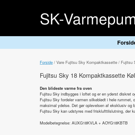
Gå
til
SK-Varmepum
indhold
Forsid
Forside
/ Vare Fujitsu Sky Kompaktkassette / Fujits
Fujitsu Sky 18 Kompaktkassette K
Den blideste varme fra oven
Fujitsu Sky indbygges i loftet og er en yderst diskret 
Fujitsu Sky fordeler varmen silkeblødt i hele rummet
maksimal ydelse. Det gør oplevelsen af eksklusiv og b
Fujitsu Sky kan udstyres med frisklufttilslutning, der k
Modelbetegnelse: AUXG18KVLA + AOYG18KBTB