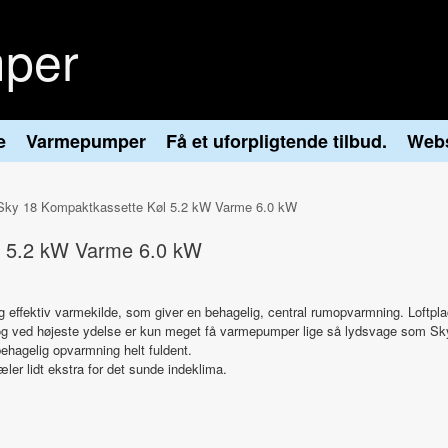
per
e
Varmepumper
Få et uforpligtende tilbud.
Web
u Sky 18 Kompaktkassette Køl 5.2 kW Varme 6.0 kW
øl 5.2 kW Varme 6.0 kW
og effektiv varmekilde, som giver en behagelig, central rumopvarmning. Loftplac
, og ved højeste ydelse er kun meget få varmepumper lige så lydsvage som Sk
ehagelig opvarmning helt fuldent.
æler lidt ekstra for det sunde indeklima.