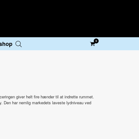
0
View
shop
shopping
cart
eringen giver helt fire hænder til at indrette rummet.
y. Den har nemlig markedets laveste lydniveau ved