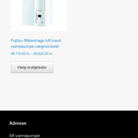
Fujitsu Waterstage luft/vand
varmepumpe vægmonteret
Prisinterval:
48.710,00
kr.
–
63.622,00
kr.
48.710,00 kr.
Dette
til
vare
Vælg muligheder
63.622,00 kr.
har
flere
varianter.
Mulighederne
kan
vælges
på
varesiden
Adresse
SK-varmepumper