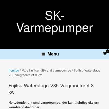
Gå
til
SK-
indhold
Varmepumper
0
Vie
Menu
sh
car
Forside
/ Vare Fujitsu luft/vand varmepumpe / Fujitsu Waterstage
V85 Vægmonteret 8 kw
Fujitsu Waterstage V85 Vægmonteret 8
kw
Højtydende luft-vand varmepumpe, der kan tilsluttes ekstern
varmtvandsbeholder.