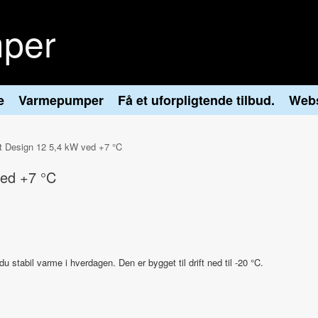
per
e
Varmepumper
Få et uforpligtende tilbud.
Web
rt Design 12 5,4 kW ved +7 °C
ved +7 °C
 stabil varme i hverdagen. Den er bygget til drift ned til -20 °C.