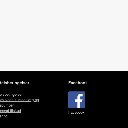
elsbetingelser
Facebook
lsbetingelser
av vedr. klimaanlæg og
epumper
nergi tilskud
Facebook
ering