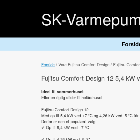
Gå
til
SK-Varmepum
indhold
Forsid
Forside
/ Vare Fujitsu Comfort Design / Fujitsu Comfo
Fujitsu Comfort Design 12 5,4 kW 
Ideel til sommerhuset
Eller en rigtig slider til helårshuset
Fujitsu Comfort Design 12
Med op til 5,4 kW ved +7 °C og 4,26 kW ved -5 °C får du
Derfor er den et populært valg:
✔ Op til 5,4 kW ved +7 °C
✔ Op til 4,26 kW ved -5 °C