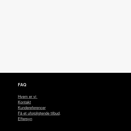
FAQ
Hvem er vi
Kontakt
Kundereferencer
Få et uforpligtende tilbud
.
Eftersyn